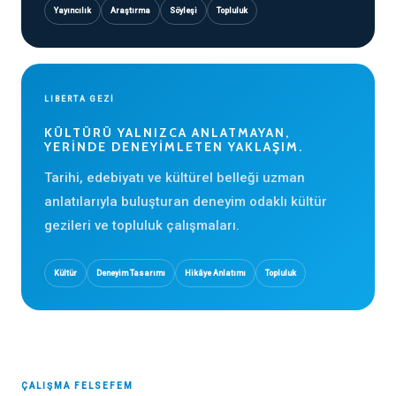
Yayıncılık
Araştırma
Söyleşi
Topluluk
LIBERTA GEZİ
KÜLTÜRÜ YALNIZCA ANLATMAYAN,
YERINDE DENEYIMLETEN YAKLAŞIM.
Tarihi, edebiyatı ve kültürel belleği uzman
anlatılarıyla buluşturan deneyim odaklı kültür
gezileri ve topluluk çalışmaları.
Kültür
Deneyim Tasarımı
Hikâye Anlatımı
Topluluk
ÇALIŞMA FELSEFEM