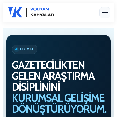
HAKKIMDA
GAZETECILIKTEN
GELEN ARAŞTIRMA
DISIPLININI
KURUMSAL GELIŞIME
DÖNÜŞTÜRÜYORUM.