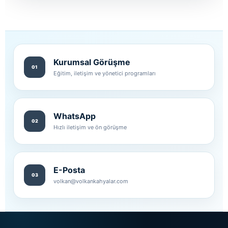
Kurumsal Görüşme
01
Eğitim, iletişim ve yönetici programları
WhatsApp
02
Hızlı iletişim ve ön görüşme
E-Posta
03
volkan@volkankahyalar.com