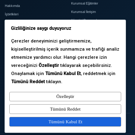
Kurumsal Eğitimler
Hakkımda
Kurumsal İletişim
İşbirlikleri
Yönetici Programları
Basında & Atıflar
Gizliliğinize saygı duyuyoruz
Kurumsal İhtiyaç Analizi
İletişim
Çerezler deneyiminizi geliştirmemize,
kişiselleştirilmiş içerik sunmamıza ve trafiği analiz
YAYINLAR
İLETIŞIM
etmemize yardımcı olur. Hangi çerezlere izin
Medya
0535 670 59 81
vereceğinizi
Özelleştir
tıklayarak seçebilirsiniz.
Blog
volkan@volkankahyalar.com
Onaylamak için
Tümünü Kabul Et
, reddetmek için
E-Bülten
LinkedIn
Tümünü Reddet
tıklayın.
Yönetici Radarı
Türkiye geneli
Özelleştir
Kitap Dedektifiyiz
Online ve yüz yüze
Tümünü Reddet
Tümünü Kabul Et
© 2026 Volkan Kahyalar. Tüm hakları saklıdır.
KVKK
Gizlilik Politikası
Çerez Politikası