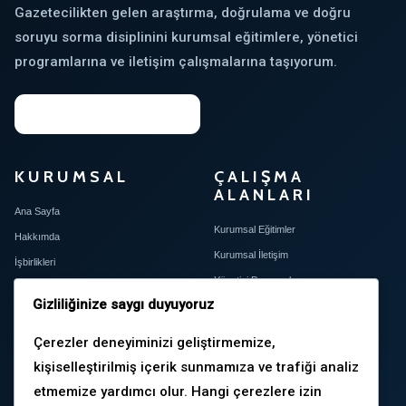
Gazetecilikten gelen araştırma, doğrulama ve doğru
soruyu sorma disiplinini kurumsal eğitimlere, yönetici
programlarına ve iletişim çalışmalarına taşıyorum.
Kurumsal İhtiyaç Analizini Başlat →
KURUMSAL
ÇALIŞMA
ALANLARI
Ana Sayfa
Kurumsal Eğitimler
Hakkımda
Kurumsal İletişim
İşbirlikleri
Yönetici Programları
Basında & Atıflar
Gizliliğinize saygı duyuyoruz
Kurumsal İhtiyaç Analizi
İletişim
Çerezler deneyiminizi geliştirmemize,
kişiselleştirilmiş içerik sunmamıza ve trafiği analiz
YAYINLAR
İLETIŞIM
etmemize yardımcı olur. Hangi çerezlere izin