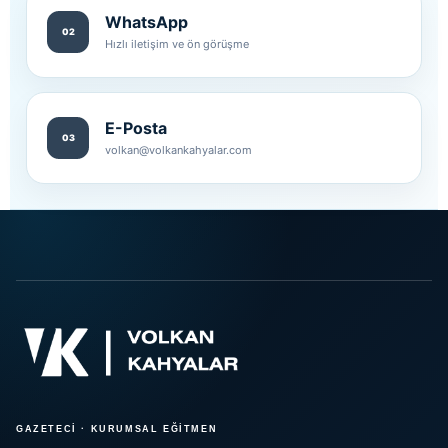
WhatsApp
02
Hızlı iletişim ve ön görüşme
E-Posta
03
volkan@volkankahyalar.com
GAZETECİ · KURUMSAL EĞİTMEN