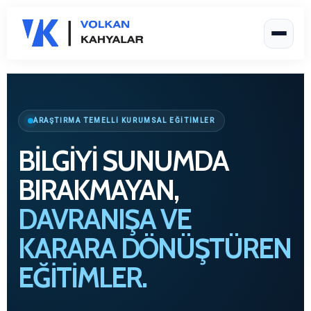
ARAŞTIRMA TEMELLİ KURUMSAL EĞİTİMLER
BILGIYI SUNUMDA
BIRAKMAYAN,
DAVRANIŞA VE
KARARA DÖNÜŞTÜREN
EĞITIMLER.