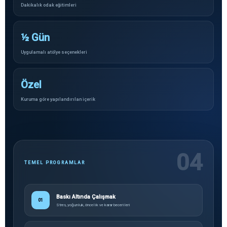
Dakikalık odak eğitimleri
½ Gün
Uygulamalı atölye seçenekleri
Özel
Kuruma göre yapılandırılan içerik
04
TEMEL PROGRAMLAR
Baskı Altında Çalışmak
01
Stres, yoğunluk, öncelik ve karar becerileri