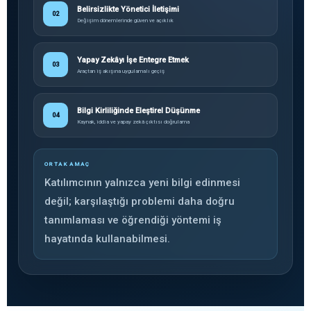
Belirsizlikte Yönetici İletişimi
02
Değişim dönemlerinde güven ve açıklık
Yapay Zekâyı İşe Entegre Etmek
03
Araçtan iş akışına uygulamalı geçiş
Bilgi Kirliliğinde Eleştirel Düşünme
04
Kaynak, iddia ve yapay zekâ çıktısı doğrulama
ORTAK AMAÇ
Katılımcının yalnızca yeni bilgi edinmesi
değil; karşılaştığı problemi daha doğru
tanımlaması ve öğrendiği yöntemi iş
hayatında kullanabilmesi.